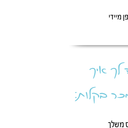
ן מיידי
 לך איך
כר בקלות: