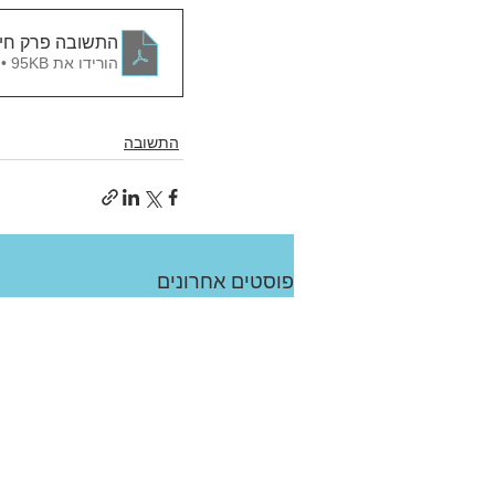
התשובה פרק חי
הורידו את PDF • 95KB
התשובה
פוסטים אחרונים