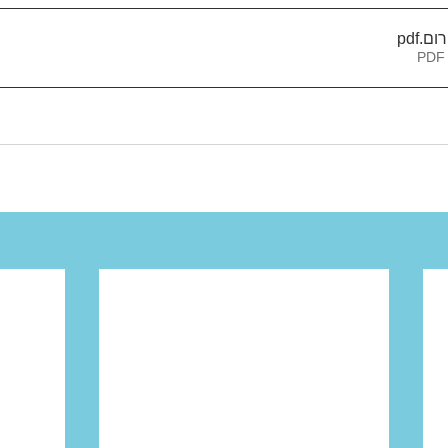
רום
.pdf