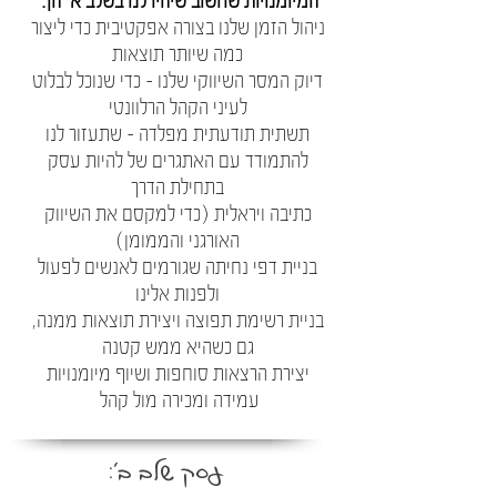
המיומנויות שחשוב שיהיו לנו בשלב א' הן:
ניהול הזמן שלנו בצורה אפקטיבית כדי ליצור
כמה שיותר תוצאות
דיוק המסר השיווקי שלנו - כדי שנוכל לבלוט
לעיני הקהל הרלוונטי
תשתית תודעתית מפלדה - שתעזור לנו
להתמודד עם האתגרים של להיות עסק
בתחילת הדרך
כתיבה ויראלית (כדי למקסם את השיווק
האורגני והממומן)
בניית דפי נחיתה שגורמים לאנשים לפעול
ולפנות אלינו
בניית רשימת תפוצה ויצירת תוצאות ממנה,
גם כשהיא ממש קטנה
יצירת הרצאות סוחפות ושיוף מיומנויות
עמידה ומכירה מול קהל
עסק שלב ב':