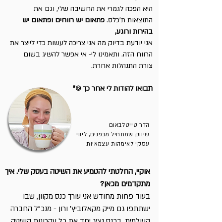
היא הפכה לגמרי את החשיבה שלי, וגם את
התוצאות ת'כלס.
פתאום יש רווחים ופתאום יש
בהירות ורוגע,
אני יודעת בדיוק מה אני צריכה לעשות כדי לייצר את
הרווח הזה. ותאמינו לי- אי אפשר להשיג בשום
צורת התנהלות אחרת.
תבואו להודות לי אחר כך ☺"
הדר טייטלבאום
שיווק שמתחיל מבפנים, ליווי
עסקי לאימהות עצמאיות
אוקיי, החלטתי להטמיע את השיטה בעסק שלי. איך
מתקדמים מכאן?
בעוד פחות מחודש אני עורך כנס מקוון, שבו
ישתתפו גם מייק מקאלוביץ' ורון - מנכ"ל החברה
העולמית. בכנס נציג יחד את כל עקרונות השיטה